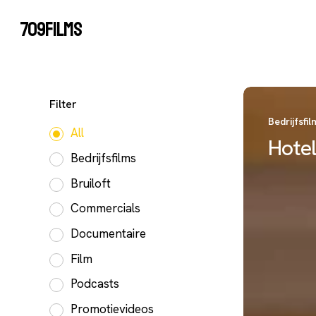
Skip
709FILMS
to
main
content
Hotel
Filter
Bloemendal
Bedrijfsfil
All
Hote
Bedrijfsfilms
Bruiloft
Commercials
Documentaire
Film
Podcasts
Promotievideos