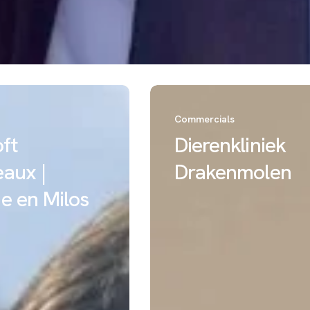
Dierenkliniek
Drakenmolen
Commercials
oft
Dierenkliniek
aux |
Drakenmolen
e en Milos