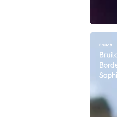
Bruiloft
Bordeaux
Bruiloft
|
Bruil
Sophie
en
Borde
Milos
Sophi