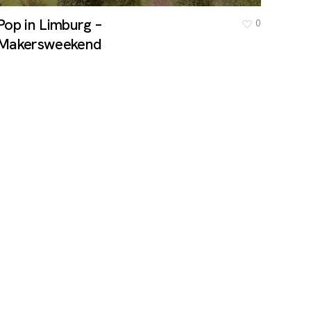
Pop in Limburg –
0
Makersweekend