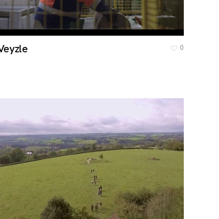
Veyzle
0