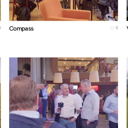
Compass
0
0