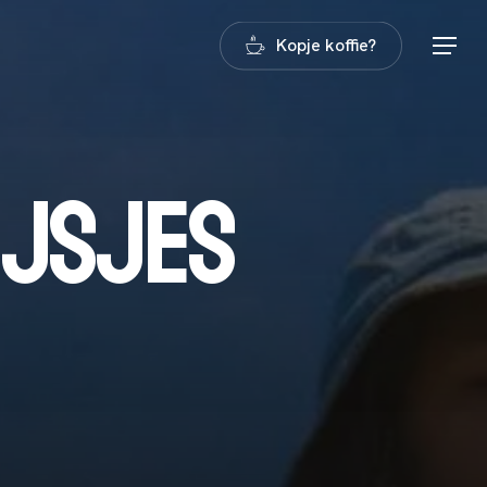
Kopje koffie?
Menu
I
J
S
J
E
S