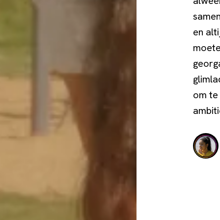
alwee
samen
en alt
moeten
georga
glimla
om te 
ambit