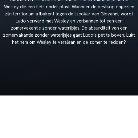
Wesley
die
een
fiets
onder
plast.
Wanneer
de
pestkop
ongezien
zijn
territorium
afbakent
tegen
de
ijscokar
van
Giòvanni,
wordt
Ludo
verward
met
Wesley
en
verbannen
tot
een
een
zomervakantie
zonder
waterijsjes.
De
absurditeit
van
een
zomervakantie
zonder
waterijsjes
gaat
Ludo’s
pet
te
boven.
Lukt
het
hem
om
Wesley
te
verslaan
en
de
zomer
te
redden?