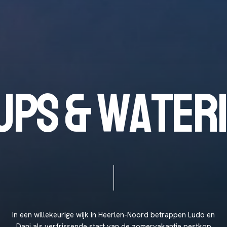
U
P
S
&
W
A
T
E
R
In
een
willekeurige
wijk
in
Heerlen-Noord
betrappen
Ludo
en
Dani
als
verfrissende
start
van
de
zomervakantie
pestkop