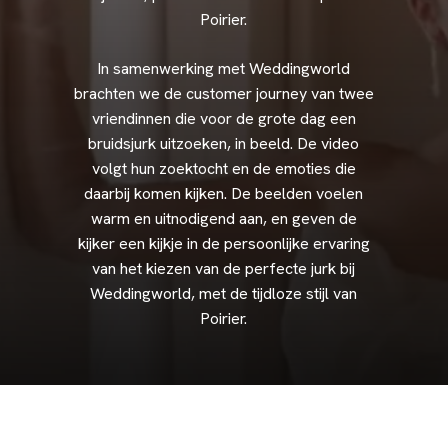
Poirier.
In
samenwerking
met
Weddingworld
brachten
we
de
customer
journey
van
twee
vriendinnen
die
voor
de
grote
dag
een
bruidsjurk
uitzoeken,
in
beeld.
De
video
volgt
hun
zoektocht
en
de
emoties
die
daarbij
komen
kijken.
De
beelden
voelen
warm
en
uitnodigend
aan,
en
geven
de
kijker
een
kijkje
in
de
persoonlijke
ervaring
van
het
kiezen
van
de
perfecte
jurk
bij
Weddingworld,
met
de
tijdloze
stijl
van
Poirier.