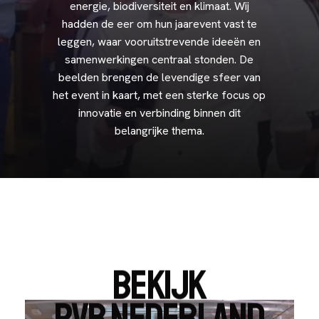
energie,
biodiversiteit
en
klimaat.
Wij
hadden
de
eer
om
hun
jaarevent
vast
te
leggen,
waar
vooruitstrevende
ideeën
en
samenwerkingen
centraal
stonden.
De
beelden
brengen
de
levendige
sfeer
van
het
event
in
kaart,
met
een
sterke
focus
op
innovatie
en
verbinding
binnen
dit
belangrijke
thema.
BEKIJK
PVB
NEDERLAND
Play