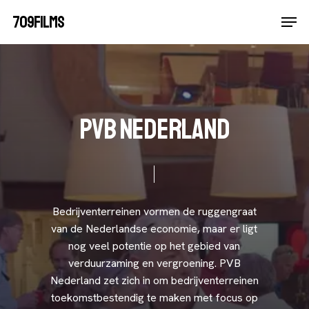
Skip
Men
709FILMS
Kopje koffie?
to
Close
main
Menu
content
P
V
B
N
e
d
e
r
l
a
n
d
Bedrijventerreinen
vormen
de
ruggengraat
van
de
Nederlandse
economie,
maar
er
ligt
nog
veel
potentie
op
het
gebied
van
verduurzaming
en
vergroening.
PVB
Nederland
zet
zich
in
om
bedrijventerreinen
toekomstbestendig
te
maken
met
focus
op