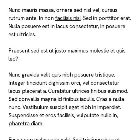
Nunc mauris massa, ornare sed nisl vel, cursus
rutrum ante. In non
facilisis nisi
. Sed in porttitor erat.
Nulla posuere est in lacus consectetur, in posuere
est ultricies.
Praesent sed est ut justo maximus molestie et quis
leo?
Nunc gravida velit quis nibh posuere tristique.
Integer tincidunt dignissim orci, vel consectetur
lacus placerat a. Curabitur ultrices finibus euismod.
Sed convallis magna id finibus iaculis. Cras a nulla
nunc. Vestibulum suscipit eget nibh in imperdiet.
Suspendisse et eros facilisis, vulputate nulla in,
pharetra diam
.
Fusce non malesuada velit. Sed tristique risus ut