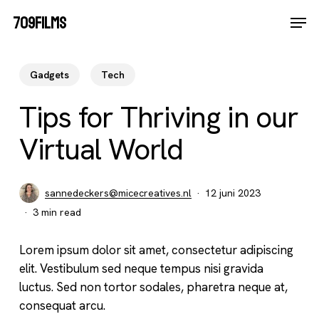
Skip
Men
709FILMS
Kopje koffie?
to
Close
main
Menu
content
Gadgets
Tech
Tips for Thriving in our
Virtual World
sannedeckers@micecreatives.nl
12 juni 2023
3 min read
Lorem ipsum dolor sit amet, consectetur adipiscing
elit. Vestibulum sed neque tempus nisi gravida
luctus. Sed non tortor sodales, pharetra neque at,
consequat arcu.