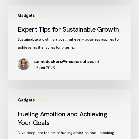
Expert
Gadgets
Tech
Tips
for
Expert Tips for Sustainable Growth
Sustainable
Sustainable growth is a goal that every business aspires to
Growth
achieve, as it ensures long-term…
sannedeckers@micecreatives.nl
17 juni 2023
Fueling
Gadgets
Tech
Ambition
and
Fueling Ambition and Achieving
Achieving
Your Goals
Your
Goals
Dive deep into the art of fueling ambition and unlocking