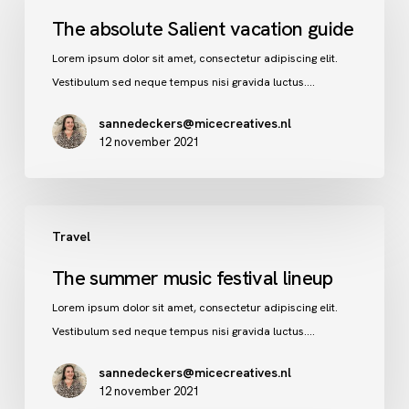
Salient
The absolute Salient vacation guide
vacation
Lorem ipsum dolor sit amet, consectetur adipiscing elit.
guide
Vestibulum sed neque tempus nisi gravida luctus.…
sannedeckers@micecreatives.nl
12 november 2021
The
Travel
summer
music
The summer music festival lineup
festival
Lorem ipsum dolor sit amet, consectetur adipiscing elit.
lineup
Vestibulum sed neque tempus nisi gravida luctus.…
sannedeckers@micecreatives.nl
12 november 2021