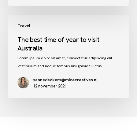
The
Travel
best
time
The best time of year to visit
of
Australia
year
to
Lorem ipsum dolor sit amet, consectetur adipiscing elit.
visit
Vestibulum sed neque tempus nisi gravida luctus.…
Australia
sannedeckers@micecreatives.nl
12 november 2021