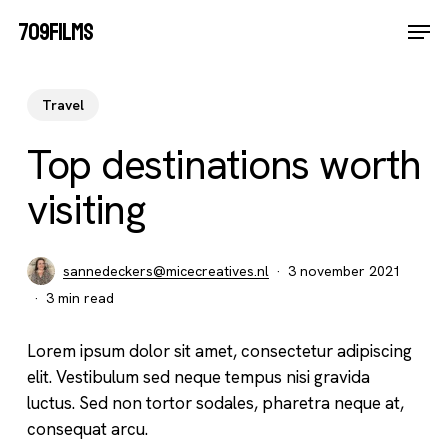
Skip
Men
709FILMS
Kopje koffie?
to
Close
main
Menu
content
Travel
Top destinations worth
visiting
sannedeckers@micecreatives.nl
3 november 2021
3 min read
Lorem ipsum dolor sit amet, consectetur adipiscing
elit. Vestibulum sed neque tempus nisi gravida
luctus. Sed non tortor sodales, pharetra neque at,
consequat arcu.