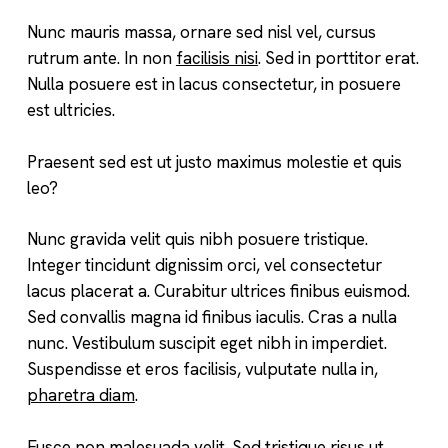
Nunc mauris massa, ornare sed nisl vel, cursus
rutrum ante. In non
facilisis nisi
. Sed in porttitor erat.
Nulla posuere est in lacus consectetur, in posuere
est ultricies.
Praesent sed est ut justo maximus molestie et quis
leo?
Nunc gravida velit quis nibh posuere tristique.
Integer tincidunt dignissim orci, vel consectetur
lacus placerat a. Curabitur ultrices finibus euismod.
Sed convallis magna id finibus iaculis. Cras a nulla
nunc. Vestibulum suscipit eget nibh in imperdiet.
Suspendisse et eros facilisis, vulputate nulla in,
pharetra diam
.
Fusce non malesuada velit. Sed tristique risus ut